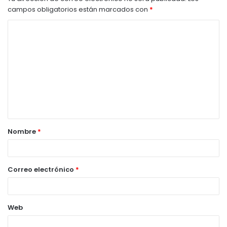
campos obligatorios están marcados con
*
C
o
m
e
n
t
a
Nombre
*
r
i
o
Correo electrónico
*
Web