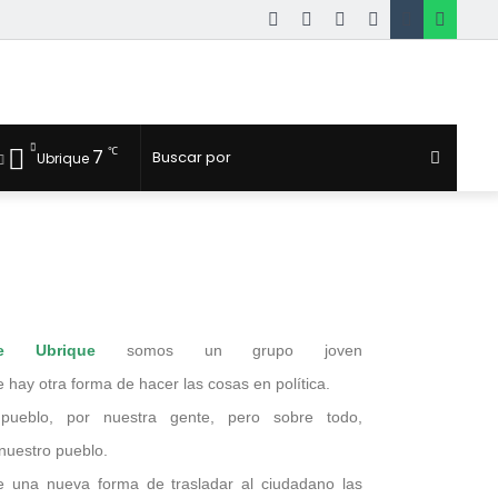
℃
7
Ubrique
de Ubrique
somos un grupo joven
hay otra forma de hacer las cosas en política.
pueblo, por nuestra gente, pero sobre todo,
nuestro pueblo.
 una nueva forma de trasladar al ciudadano las